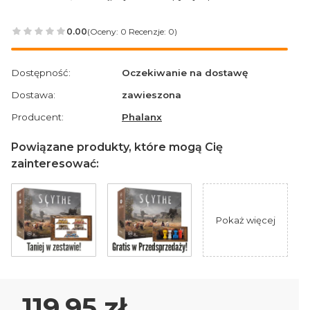
0.00
(Oceny: 0 Recenzje: 0)
Przejdź do sekcji Opinie
Dostępność:
Oczekiwanie na dostawę
Dostawa:
zawieszona
Producent:
Phalanx
Powiązane produkty, które mogą Cię
zainteresować:
Pokaż więcej
Cena
119,95 zł