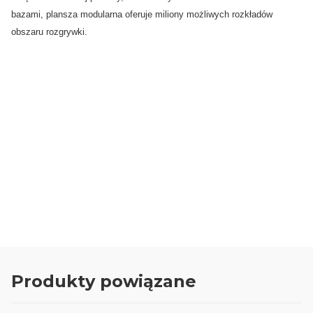
bazami, plansza modularna oferuje miliony możliwych rozkładów
obszaru rozgrywki.
0.00
Liczba ocen: 0
Oceń i opisz
Produkty powiązane