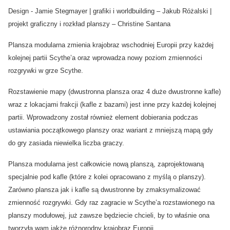
Design - Jamie Stegmayer | grafiki i worldbuilding – Jakub Różalski |
projekt graficzny i rozkład planszy – Christine Santana
Plansza modularna zmienia krajobraz wschodniej Europii przy każdej
kolejnej partii Scythe’a oraz wprowadza nowy poziom zmienności
rozgrywki w grze Scythe.
Rozstawienie mapy (dwustronna plansza oraz 4 duże dwustronne kafle)
wraz z lokacjami frakcji (kafle z bazami) jest inne przy każdej kolejnej
partii. Wprowadzony został również element dobierania podczas
ustawiania początkowego planszy oraz wariant z mniejszą mapą gdy
do gry zasiada niewielka liczba graczy.
Plansza modularna jest całkowicie nową planszą, zaprojektowaną
specjalnie pod kafle (które z kolei opracowano z myślą o planszy).
Zarówno plansza jak i kafle są dwustronne by zmaksymalizować
zmienność rozgrywki. Gdy raz zagracie w Scythe’a rozstawionego na
planszy modułowej, już zawsze będziecie chcieli, by to właśnie ona
tworzyła wam jakże różnorodny krajobraz Europii.